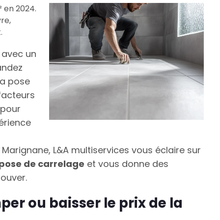
² en 2024.
re,
.
r avec un
andez
la pose
facteurs
 pour
périence
Marignane, L&A multiservices vous éclaire sur
a pose de carrelage
et vous donne des
rouver.
per ou baisser le prix de la