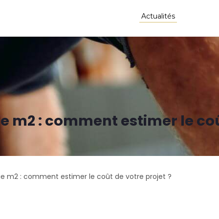
lète
Nos prestations
Nos réalisations
Actualités
Contact
e m2 : comment estimer le coû
ge m2 : comment estimer le coût de votre projet ?