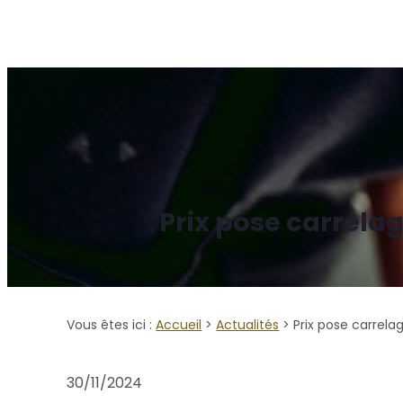
Panneau de gestion des cookies
Accueil
Qui sommes-nous ?
Rénovation comp
Prix pose carrelag
Vous êtes ici :
Accueil
>
Actualités
> Prix pose carrela
30/11/2024