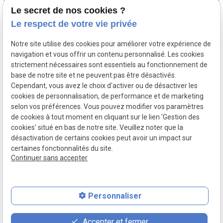
Le secret de nos cookies ?
Le respect de votre vie privée
Me contacter
Notre site utilise des cookies pour améliorer votre expérience de
navigation et vous offrir un contenu personnalisé. Les cookies
04.81.68.35.65
phone
strictement nécessaires sont essentiels au fonctionnement de
base de notre site et ne peuvent pas être désactivés.
contact@letamultiservices.com
Cependant, vous avez le choix d'activer ou de désactiver les
cookies de personnalisation, de performance et de marketing
13220
selon vos préférences. Vous pouvez modifier vos paramètres
place
de cookies à tout moment en cliquant sur le lien 'Gestion des
CHATEAUNEUF-LES-MARTIGUES
cookies' situé en bas de notre site. Veuillez noter que la
désactivation de certains cookies peut avoir un impact sur
certaines fonctionnalités du site.
Continuer sans accepter
Numéro de SIRET :
87981071100017
Personnaliser
contact_page
feed
phone
Accepter et fermer