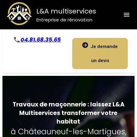
Panneau de gestion des cookies
L&A multiservices
menu
Entreprise de rénovation
04.81.68.35.65
phone
Je demande
un devis
Travaux de maçonnerie : laissez L&A
Multiservices transformer votre
habitat
à Châteauneuf-les-Martigues,