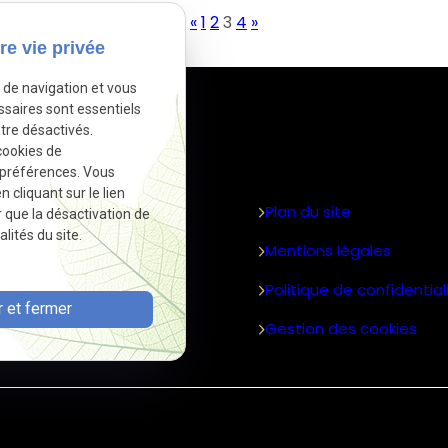
«
1
2
3
4
»
re vie privée
e de navigation et vous
ssaires sont essentiels
tre désactivés.
iens utiles
cookies de
 préférences. Vous
cliquant sur le lien
emande de devis
Plan du site
r que la désactivation de
lités du site.
ui sommes-nous?
Mentions légales
ctualités
Politique de confidential
 et fermer
ontact
Gestion des cookies