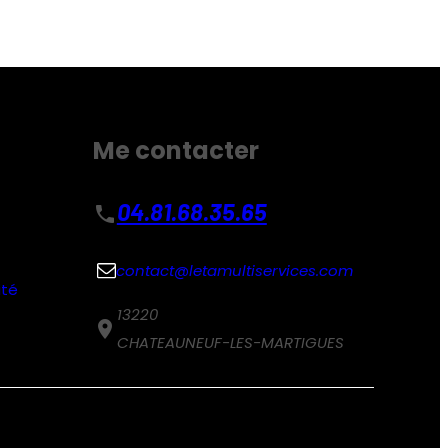
Me contacter
04.81.68.35.65
phone
contact@letamultiservices.com
ité
13220
place
CHATEAUNEUF-LES-MARTIGUES