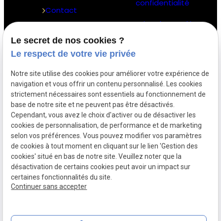
confidentialité
Contact
Gestion des cookies
Le secret de nos cookies ?
Le respect de votre vie privée
Me contacter
Notre site utilise des cookies pour améliorer votre expérience de
navigation et vous offrir un contenu personnalisé. Les cookies
04.81.68.35.65
phone
strictement nécessaires sont essentiels au fonctionnement de
base de notre site et ne peuvent pas être désactivés.
contact@letamultiservices.com
Cependant, vous avez le choix d'activer ou de désactiver les
cookies de personnalisation, de performance et de marketing
13220
selon vos préférences. Vous pouvez modifier vos paramètres
place
de cookies à tout moment en cliquant sur le lien 'Gestion des
CHATEAUNEUF-LES-MARTIGUES
cookies' situé en bas de notre site. Veuillez noter que la
désactivation de certains cookies peut avoir un impact sur
certaines fonctionnalités du site.
Continuer sans accepter
Numéro de SIRET :
87981071100017